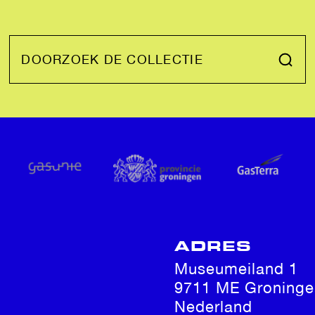
DOORZOEK DE COLLECTIE
ADRES
Museumeiland 1
9711 ME Groninge
Nederland