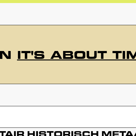
AN
IT'S ABOUT TI
COLLECTIE
ITAIR
HISTORISCH
META