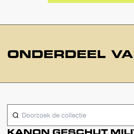
ONDERDEEL V
DOORZOEK DE 
KANON
GESCHUT
MIL