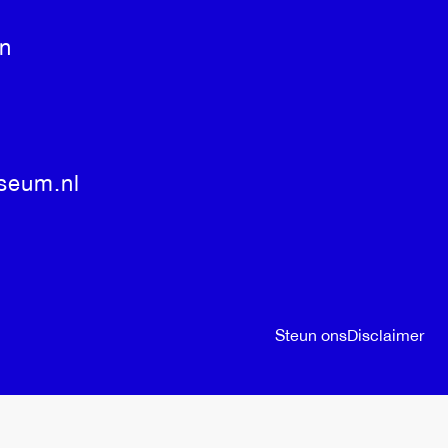
n
seum.nl
Steun ons
Disclaimer