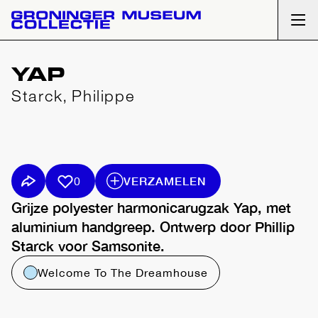
Ope
YAP
Starck, Philippe
Vorige slide
Volgende slide
VERZAMELEN
0
Grijze polyester harmonicarugzak Yap, met
aluminium handgreep. Ontwerp door Phillip
Starck voor Samsonite.
Welcome To The Dreamhouse