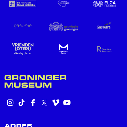
INSTAGRAM
TIKTOK
FACEBOOK
X
VIMEO
YOUTUBE
ADRES